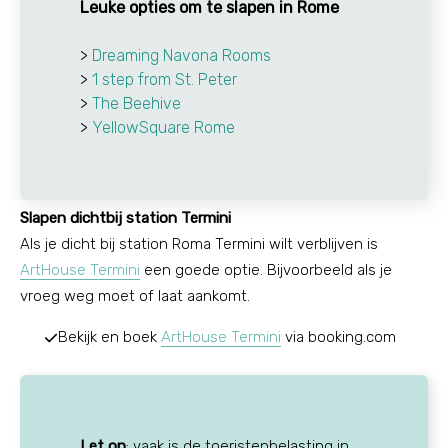
Leuke opties om te slapen in Rome
>
Dreaming Navona Rooms
>
1 step from St. Peter
>
The Beehive
>
YellowSquare Rome
Slapen dichtbij station Termini
Als je dicht bij station Roma Termini wilt verblijven is
ArtHouse Termini
een goede optie. Bijvoorbeeld als je
vroeg weg moet of laat aankomt.
Bekijk en boek
ArtHouse Termini
via booking.com
Let op
: vaak is de toeristenbelasting in