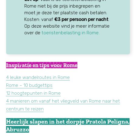
Rome niet bij de prijs inbegrepen en
moet je deze ter plaatste cash betalen.
Kosten: vanaf
€3 per persoon per nacht
.
Op deze website vind je meer informatie
over de
toeristenbelasting in Rome.
Inspiratie en tips voor Rome
4 leuke wandelroutes in Rome
Rome – 10 budgettips
12 hoogtepunten in Rome
4 manieren om vanaf het vliegveld van Rome naar het
centrum te reizen
Heerlijk slapen in het dorpje Pratola Peligna,
Abruzzo