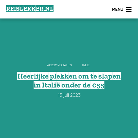
REISLEKKER.NL
REISLEKKER.NL
MENU
MENU
ACCOMMODATIES
ITALIË
Heerlijke plekken om te slapen
in Italië onder de €55
15 juli 2023