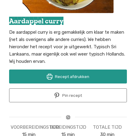
Aardappel curry
De aardappel curry is erg gemakkelijk om klaar te maken
(net als overigens alle andere curries). We hebben
hieronder het recept voor je uitgewerkt. Typisch Sri
Lankaans, maar eigenlijk ook wel weer typisch Hollands.
Wij houden ervan.
Recept afdrukken
Pin recept
VOORBEREIDINGSTIJD
BEREIDINGSTIJD
TOTALE TIJD
minuten
minuten
minuten
15
min
15
min
30
min