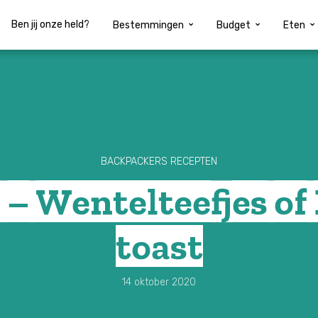
Ben jij onze held?
Ben jij onze held?
Bestemmingen
Bestemmingen
Budget
Budget
Eten
Eten
BACKPACKERS RECEPTEN
 – Wentelteefjes of
toast
14 oktober 2020