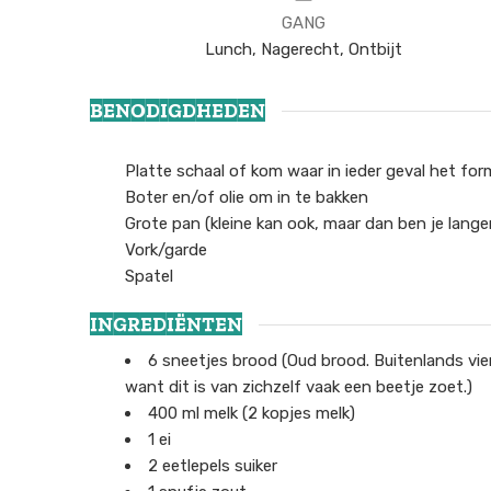
GANG
Lunch, Nagerecht, Ontbijt
BENODIGDHEDEN
Platte schaal of kom waar in ieder geval het for
Boter en/of olie om in te bakken
Grote pan (kleine kan ook, maar dan ben je lange
Vork/garde
Spatel
INGREDIËNTEN
6
sneetjes
brood
(Oud brood. Buitenlands vie
want dit is van zichzelf vaak een beetje zoet.)
400
ml
melk
(2 kopjes melk)
1
ei
2
eetlepels
suiker