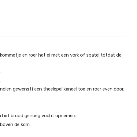
n kommetje en roer het ei met een vork of spatel totdat de
.
.
(indien gewenst) een theelepel kaneel toe en roer even door.
van het brood genoeg vocht opnemen.
n boven de kom.