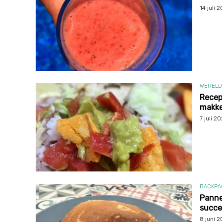
14 juli 
WERELD
Recep
makke
7 juli 20
BACKPA
Panne
succe
8 juni 2