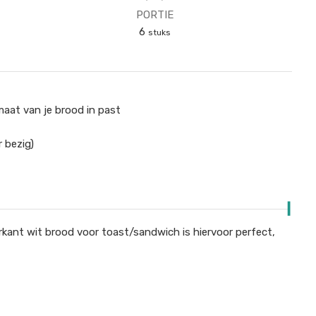
PORTIE
6
stuks
maat van je brood in past
r bezig)
rkant wit brood voor toast/sandwich is hiervoor perfect,